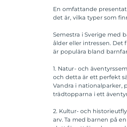
En omfattande presentati
det är, vilka typer som fi
Semestra i Sverige med ba
ålder eller intressen. De
är populära bland barnfam
1. Natur- och äventyrsseme
och detta är ett perfekt sät
Vandra i nationalparker, p
trädtopparna i ett ävent
2. Kultur- och historieutfl
arv. Ta med barnen på en g