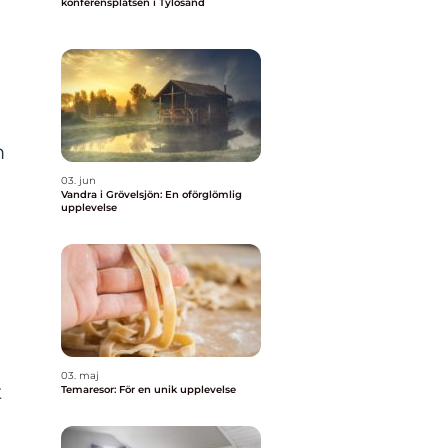
konferensplatsen i Tylösand
m
03. jun
Vandra i Grövelsjön: En oförglömlig
upplevelse
03. maj
t
Temaresor: För en unik upplevelse
h