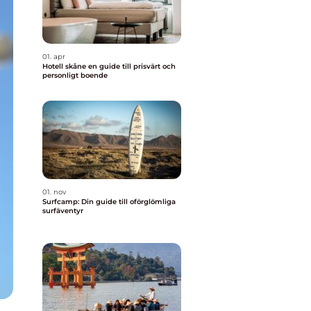
01. apr
Hotell skåne en guide till prisvärt och
personligt boende
01. nov
Surfcamp: Din guide till oförglömliga
surfäventyr