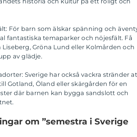
landets historia och kultur på ett roligt och
ält: För barn som älskar spänning och ävent
tal fantastiska temaparker och nöjesfält. Få
 Liseberg, Gröna Lund eller Kolmården och
upp av glädje.
dorter: Sverige har också vackra stränder at
ill Gotland, Öland eller skärgården för en
ter där barnen kan bygga sandslott och
tnet.
ingar om ”semestra i Sverige