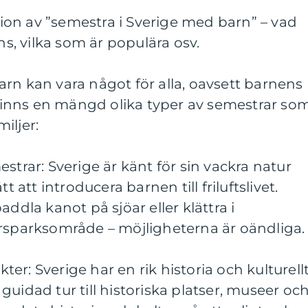
on av ”semestra i Sverige med barn” – vad
nns, vilka som är populära osv.
rn kan vara något för alla, oavsett barnens
t finns en mängd olika typer av semestrar so
iljer:
strar: Sverige är känt för sin vackra natur
t att introducera barnen till friluftslivet.
addla kanot på sjöar eller klättra i
yrsparksområde – möjligheterna är oändliga.
ykter: Sverige har en rik historia och kulturell
uidad tur till historiska platser, museer oc