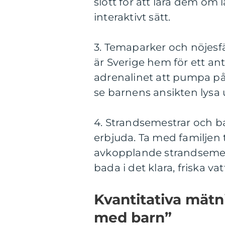
slott för att lära dem om 
interaktivt sätt.
3. Temaparker och nöjesf
är Sverige hem för ett an
adrenalinet att pumpa på
se barnens ansikten lysa 
4. Strandsemestrar och ba
erbjuda. Ta med familjen t
avkopplande strandsemes
bada i det klara, friska vat
Kvantitativa mätn
med barn”