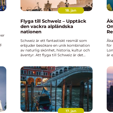
18. jan
Flyga till Schweiz – Upptäck
Åk
den vackra alpländska
Om
nationen
Re
ver
Schweiz är ett fantastiskt resmål som
Åka
d
erbjuder besökare en unik kombination
för
av naturlig skönhet, historia, kultur och
Lon
är
äventyr. Att flyga till Schweiz är det
är 
och
bekvämaste och snabbaste sättet att nå
tur
detta fantastiska land, och i denna
imp
artikel kommer vi ...
kult
17. jan