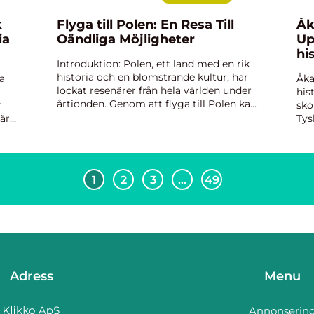
k
Flyga till Polen: En Resa Till
Åk
ia
Oändliga Möjligheter
Up
hi
Introduktion: Polen, ett land med en rik
na
historia och en blomstrande kultur, har
ia
Åka
lockat resenärer från hela världen under
his
årtionden. Genom att flyga till Polen kan
r
skö
du uppleva landets unika sevärdheter,
är
Tys
smaka på dess utsökta mat och lära
ria
av 
känna dess vä...
nns
idy
kul
1
2
3
…
49
Adress
Menu
Annonserin