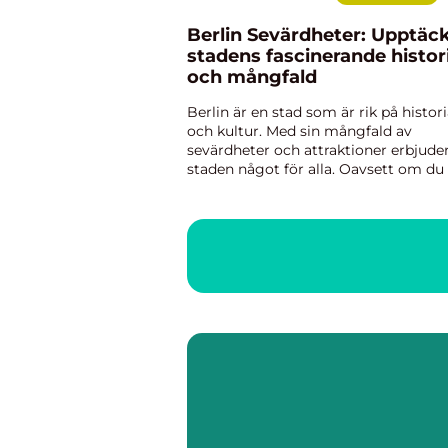
Berlin Sevärdheter: Upptäc
stadens fascinerande histor
och mångfald
Berlin är en stad som är rik på histor
och kultur. Med sin mångfald av
sevärdheter och attraktioner erbjude
staden något för alla. Oavsett om du 
intresserad av konst, arkitektur, histo
eller bara vill uppleva stadens puls, fi
det otaliga ...