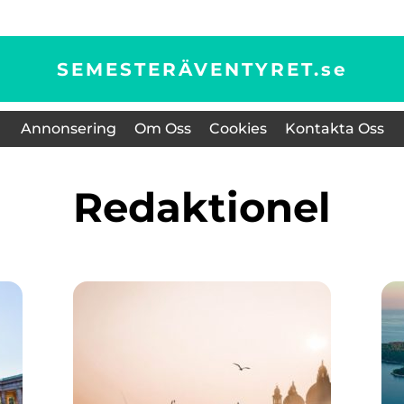
SEMESTERÄVENTYRET.
se
Annonsering
Om Oss
Cookies
Kontakta Oss
redaktionel