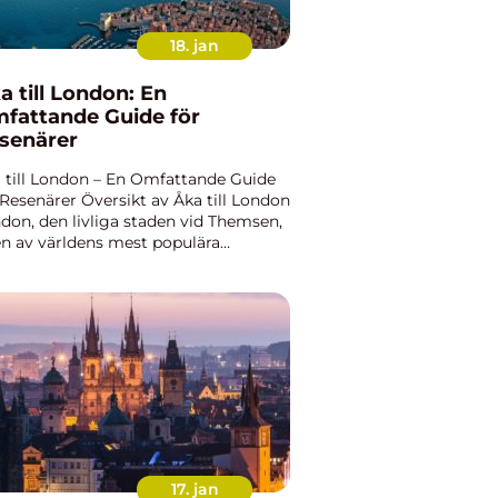
18. jan
a till London: En
fattande Guide för
senärer
 till London – En Omfattande Guide
 Resenärer Översikt av Åka till London
don, den livliga staden vid Themsen,
en av världens mest populära
istdestinationer. Med sin rika historia,
onerande arkitektur och mångsidiga
ur, lo...
17. jan