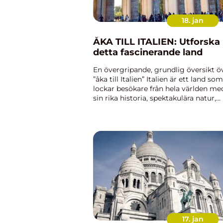
18. jan
ÅKA TILL ITALIEN: Utforska
detta fascinerande land
En övergripande, grundlig översikt ö
”åka till Italien” Italien är ett land som
lockar besökare från hela världen me
sin rika historia, spektakulära natur,
levande kultur och utsökta mat. Det 
känt för sina konstverk, monument 
v...
17. jan