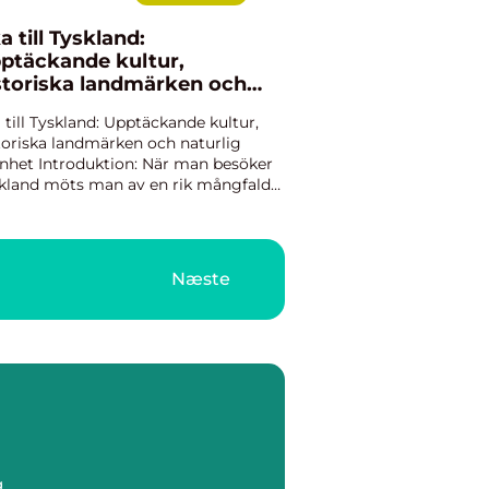
a till Tyskland:
ptäckande kultur,
storiska landmärken och
turlig skönhet
 till Tyskland: Upptäckande kultur,
toriska landmärken och naturlig
nhet Introduktion: När man besöker
kland möts man av en rik mångfald
upplevelser, från pulserande städer till
lliska landskap och fascinerande
turarv. Detta land...
Næste
g