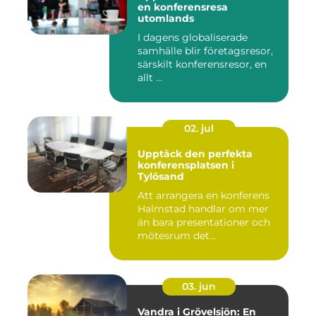
en konferensresa
utomlands
I dagens globaliserade
samhälle blir företagsresor,
särskilt konferensresor, en
allt ...
02. jul
Upptäck den perfekta
konferensplatsen i
Tylösand
Att arrangera en konferens
Halmstad handlar om mer
än bara presentationer och
mötesrum det...
03. jun
Vandra i Grövelsjön: En