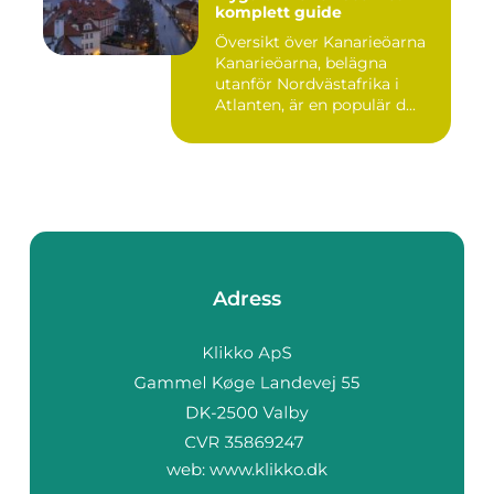
komplett guide
Översikt över Kanarieöarna
Kanarieöarna, belägna
utanför Nordvästafrika i
Atlanten, är en populär d...
Adress
web:
www.klikko.dk