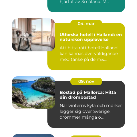
hjärtat av Småland. M...
04. mar
Utforska hotell i Halland: en
naturskön upplevelse
Att hitta rätt hotell Halland
kan kännas överväldigande
med tanke på de m&...
09. nov
Bostad på Mallorca: Hitta
din drömbostad
När vinterns kyla och mörker
lägger sig över Sverige,
drömmer många o...