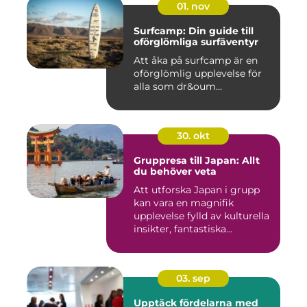
01. nov
Surfcamp: Din guide till
oförglömliga surfäventyr
Att åka på surfcamp är en
oförglömlig upplevelse för
alla som dr&oum...
30. okt
Gruppresa till Japan: Allt
du behöver veta
Att utforska Japan i grupp
kan vara en magnifik
upplevelse fylld av kulturella
insikter, fantastiska...
03. sep
Upptäck fördelarna med