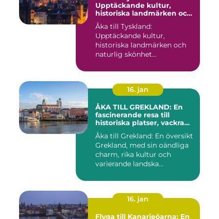
Upptäckande kultur,
historiska landmärken och
naturlig skönhet
Åka till Tyskland:
Upptäckande kultur,
historiska landmärken och
naturlig skönhet
Introduktion: När...
16. jan
ÅKA TILL GREKLAND: En
fascinerande resa till
historiska platser, vackra
stränder och lockande
Åka till Grekland: En översikt
kulturer
Grekland, med sin oändliga
charm, rika kultur och
varierande landska...
16. jan
Flyga till Kanarieöarna: En