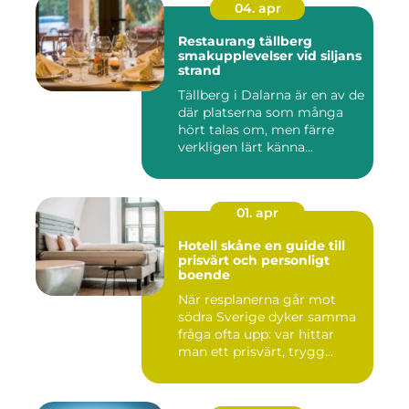
04. apr
Restaurang tällberg
smakupplevelser vid siljans
strand
Tällberg i Dalarna är en av de
där platserna som många
hört talas om, men färre
verkligen lärt känna...
01. apr
Hotell skåne en guide till
prisvärt och personligt
boende
När resplanerna går mot
södra Sverige dyker samma
fråga ofta upp: var hittar
man ett prisvärt, trygg...