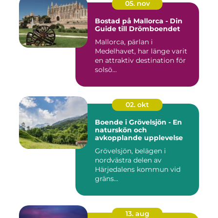
05. nov
Bostad på Mallorca - Din
Guide till Drömboendet
Mallorca, pärlan i
Medelhavet, har länge varit
en attraktiv destination för
solsö...
02. okt
Boende i Grövelsjön - En
naturskön och
avkopplande upplevelse
Grövelsjön, belägen i
nordvästra delen av
Härjedalens kommun vid
gräns...
13. aug