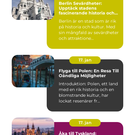
Berlin Sevärdheter:
Upptäck stadens
fascinerande historia och
mångfald
Berlin är en stad som är rik
på historia och kultur. Med
sin mångfald av sevärdheter
och attraktione...
17. jan
Flyga till Polen: En Resa Till
Oändliga Möjligheter
Introduktion: Polen, ett land
med en rik historia och en
blomstrande kultur, har
lockat resenärer fr...
17. jan
Åka till Tyskland: