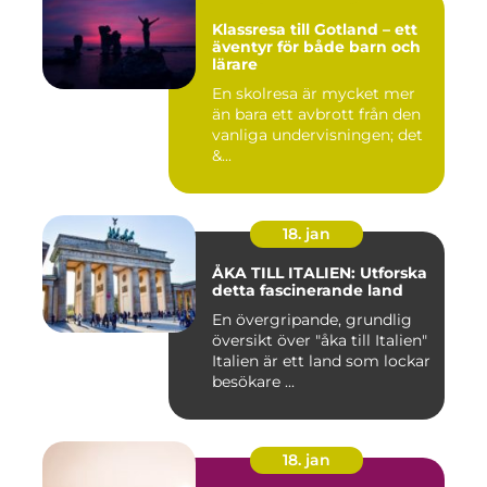
Klassresa till Gotland – ett
äventyr för både barn och
lärare
En skolresa är mycket mer
än bara ett avbrott från den
vanliga undervisningen; det
&...
18. jan
ÅKA TILL ITALIEN: Utforska
detta fascinerande land
En övergripande, grundlig
översikt över "åka till Italien"
Italien är ett land som lockar
besökare ...
18. jan