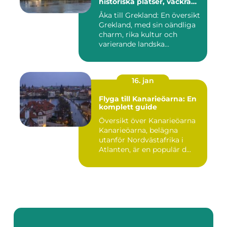
historiska platser, vackra
stränder och lockande
Åka till Grekland: En översikt
kulturer
Grekland, med sin oändliga
charm, rika kultur och
varierande landska...
16. jan
Flyga till Kanarieöarna: En
komplett guide
Översikt över Kanarieöarna
Kanarieöarna, belägna
utanför Nordvästafrika i
Atlanten, är en populär d...