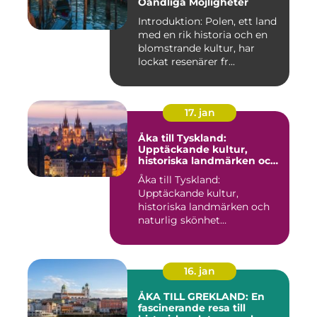
Oändliga Möjligheter
Introduktion: Polen, ett land
med en rik historia och en
blomstrande kultur, har
lockat resenärer fr...
17. jan
Åka till Tyskland:
Upptäckande kultur,
historiska landmärken och
naturlig skönhet
Åka till Tyskland:
Upptäckande kultur,
historiska landmärken och
naturlig skönhet
Introduktion: När...
16. jan
ÅKA TILL GREKLAND: En
fascinerande resa till