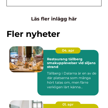
Läs fler inlägg här
Fler nyheter
04. apr
Restaurang tällberg
smakupplevelser vid siljans
strand
Tällberg i Dalarna är en av de
där platserna som många
hört talas om, men färre
verkligen lärt känna...
01. apr