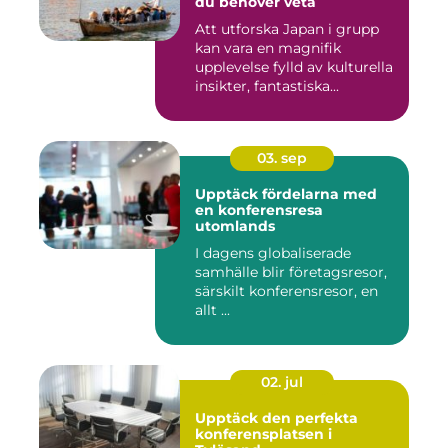
du behöver veta
Att utforska Japan i grupp
kan vara en magnifik
upplevelse fylld av kulturella
insikter, fantastiska...
03. sep
Upptäck fördelarna med
en konferensresa
utomlands
I dagens globaliserade
samhälle blir företagsresor,
särskilt konferensresor, en
allt ...
02. jul
Upptäck den perfekta
konferensplatsen i