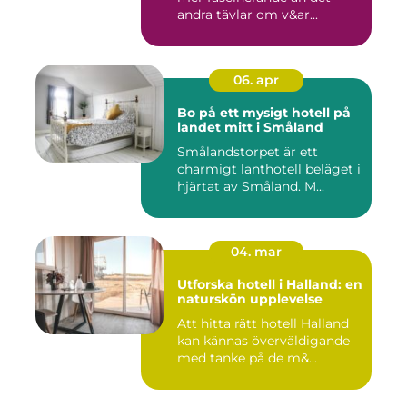
andra tävlar om v&ar...
06. apr
Bo på ett mysigt hotell på
landet mitt i Småland
Smålandstorpet är ett
charmigt lanthotell beläget i
hjärtat av Småland. M...
04. mar
Utforska hotell i Halland: en
naturskön upplevelse
Att hitta rätt hotell Halland
kan kännas överväldigande
med tanke på de m&...