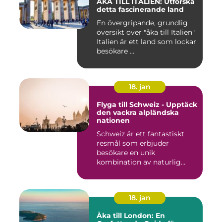
ÅKA TILL ITALIEN: Utforska
detta fascinerande land
En övergripande, grundlig
översikt över "åka till Italien"
Italien är ett land som lockar
besökare ...
18. jan
Flyga till Schweiz - Upptäck
den vackra alpländska
nationen
Schweiz är ett fantastiskt
resmål som erbjuder
besökare en unik
kombination av naturlig
skönhet, his...
18. jan
Åka till London: En