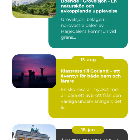
Boende i Grövelsjön - En
naturskön och
avkopplande upplevelse
Grövelsjön, belägen i
nordvästra delen av
Härjedalens kommun vid
gräns...
13. aug
Klassresa till Gotland – ett
äventyr för både barn och
lärare
En skolresa är mycket mer
än bara ett avbrott från den
vanliga undervisningen; det
&...
18. jan