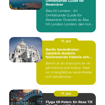
Omfattande Guide för
Resenärer
Åka till London - En
Omfattande Guide för
Resenärer Översikt av Åka
till London London, den livli...
17. jan
Berlin Sevärdheter:
Upptäck stadens
fascinerande historia och
mångfald
Berlin är en stad som är rik
på historia och kultur. Med
sin mångfald av sevärdheter
och attraktione...
17. jan
Flyga till Polen: En Resa Till