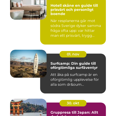
Hotell skåne en guide till
prisvärt och personligt
boende
När resplanerna går mot
södra Sverige dyker samma
fråga ofta upp: var hittar
man ett prisvärt, trygg...
01. nov
Surfcamp: Din guide till
oförglömliga surfäventyr
Att åka på surfcamp är en
oförglömlig upplevelse för
alla som dr&oum...
30. okt
Gruppresa till Japan: Allt