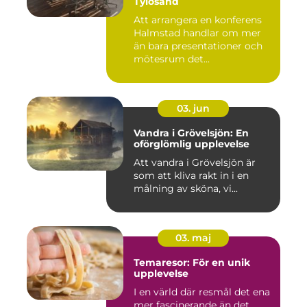
Tylösand
Att arrangera en konferens
Halmstad handlar om mer
än bara presentationer och
mötesrum det...
03. jun
Vandra i Grövelsjön: En
oförglömlig upplevelse
Att vandra i Grövelsjön är
som att kliva rakt in i en
målning av sköna, vi...
03. maj
Temaresor: För en unik
upplevelse
I en värld där resmål det ena
mer fascinerande än det