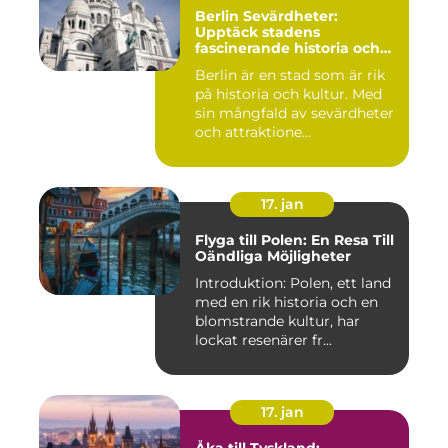
Berlin Sevärdheter:
Upptäck stadens
fascinerande historia och
mångfald
Berlin är en stad som är rik
på historia och kultur. Med
sin mångfald av sevärdheter
och attraktione...
17. jan
Flyga till Polen: En Resa Till
Oändliga Möjligheter
Introduktion: Polen, ett land
med en rik historia och en
blomstrande kultur, har
lockat resenärer fr...
17. jan
Åka till Tyskland: