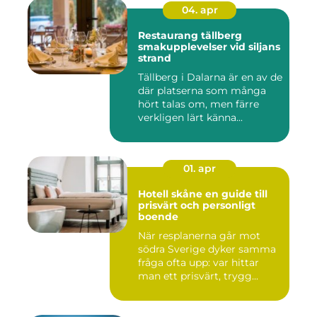
04. apr
Restaurang tällberg
smakupplevelser vid siljans
strand
Tällberg i Dalarna är en av de
där platserna som många
hört talas om, men färre
verkligen lärt känna...
01. apr
Hotell skåne en guide till
prisvärt och personligt
boende
När resplanerna går mot
södra Sverige dyker samma
fråga ofta upp: var hittar
man ett prisvärt, trygg...