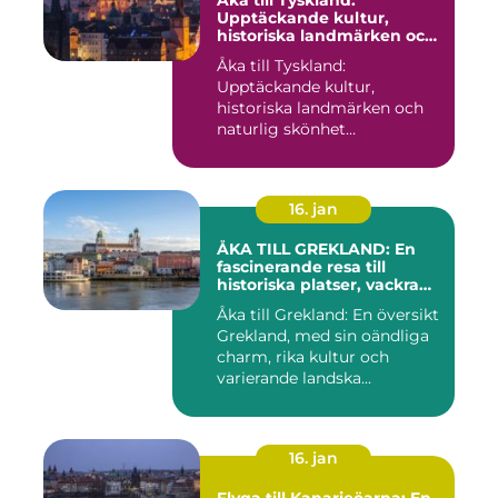
Upptäckande kultur,
historiska landmärken och
naturlig skönhet
Åka till Tyskland:
Upptäckande kultur,
historiska landmärken och
naturlig skönhet
Introduktion: När...
16. jan
ÅKA TILL GREKLAND: En
fascinerande resa till
historiska platser, vackra
stränder och lockande
Åka till Grekland: En översikt
kulturer
Grekland, med sin oändliga
charm, rika kultur och
varierande landska...
16. jan
Flyga till Kanarieöarna: En