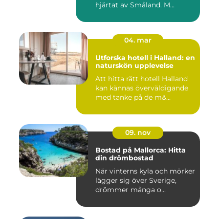
hjärtat av Småland. M...
04. mar
Utforska hotell i Halland: en
naturskön upplevelse
Att hitta rätt hotell Halland
kan kännas överväldigande
med tanke på de m&...
09. nov
Bostad på Mallorca: Hitta
din drömbostad
När vinterns kyla och mörker
lägger sig över Sverige,
drömmer många o...