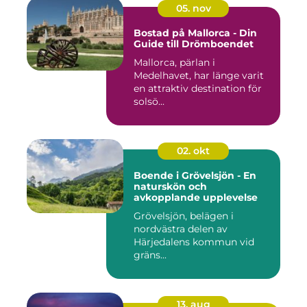
05. nov
Bostad på Mallorca - Din
Guide till Drömboendet
Mallorca, pärlan i
Medelhavet, har länge varit
en attraktiv destination för
solsö...
02. okt
Boende i Grövelsjön - En
naturskön och
avkopplande upplevelse
Grövelsjön, belägen i
nordvästra delen av
Härjedalens kommun vid
gräns...
13. aug