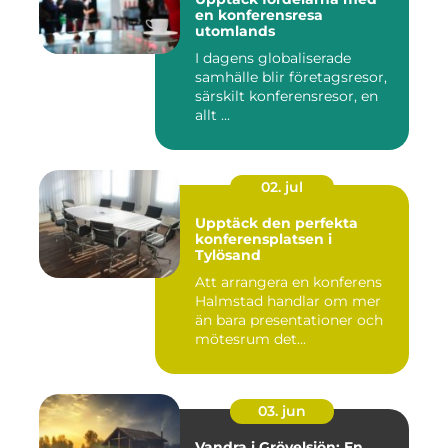
en konferensresa
utomlands
I dagens globaliserade
samhälle blir företagsresor,
särskilt konferensresor, en
allt ...
02. jul
Upptäck den perfekta
konferensplatsen i
Tylösand
Att arrangera en konferens
Halmstad handlar om mer
än bara presentationer och
mötesrum det...
03. jun
Vandra i Grövelsjön: En