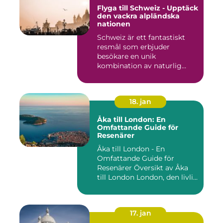
Flyga till Schweiz - Upptäck
den vackra alpländska
nationen
Schweiz är ett fantastiskt
resmål som erbjuder
besökare en unik
kombination av naturlig
skönhet, his...
18. jan
Åka till London: En
Omfattande Guide för
Resenärer
Åka till London - En
Omfattande Guide för
Resenärer Översikt av Åka
till London London, den livli...
17. jan