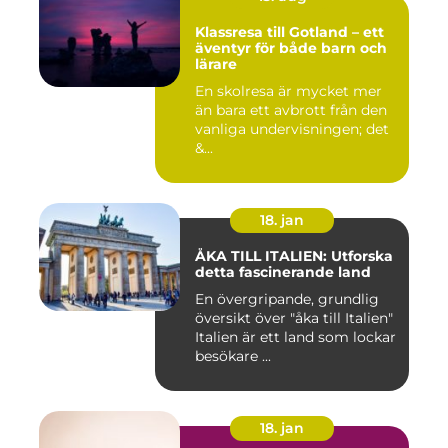
Klassresa till Gotland – ett
äventyr för både barn och
lärare
En skolresa är mycket mer
än bara ett avbrott från den
vanliga undervisningen; det
&...
18. jan
ÅKA TILL ITALIEN: Utforska
detta fascinerande land
En övergripande, grundlig
översikt över "åka till Italien"
Italien är ett land som lockar
besökare ...
18. jan