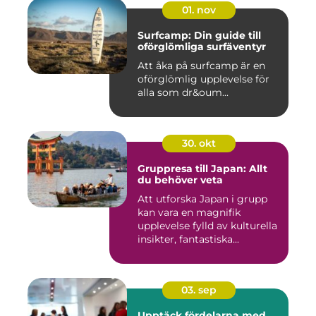
01. nov
Surfcamp: Din guide till
oförglömliga surfäventyr
Att åka på surfcamp är en
oförglömlig upplevelse för
alla som dr&oum...
30. okt
Gruppresa till Japan: Allt
du behöver veta
Att utforska Japan i grupp
kan vara en magnifik
upplevelse fylld av kulturella
insikter, fantastiska...
03. sep
Upptäck fördelarna med