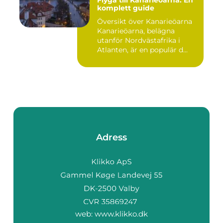
komplett guide
Översikt över Kanarieöarna
Kanarieöarna, belägna
utanför Nordvästafrika i
Atlanten, är en populär d...
Adress
web:
www.klikko.dk