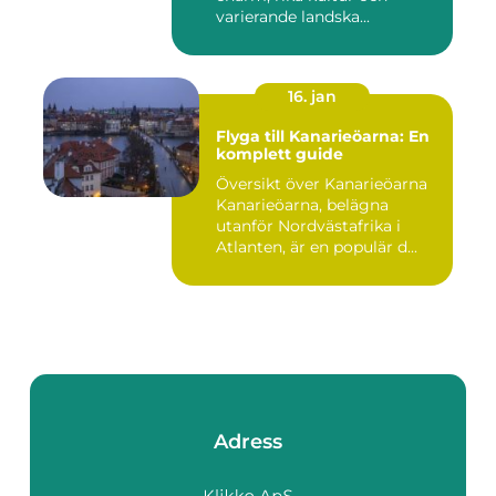
varierande landska...
16. jan
Flyga till Kanarieöarna: En
komplett guide
Översikt över Kanarieöarna
Kanarieöarna, belägna
utanför Nordvästafrika i
Atlanten, är en populär d...
Adress