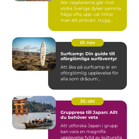
När resplanerna går mot
södra Sverige dyker samma
fråga ofta upp: var hittar
man ett prisvärt, trygg...
01. nov
Surfcamp: Din guide till
oförglömliga surfäventyr
Att åka på surfcamp är en
oförglömlig upplevelse för
alla som dr&oum...
30. okt
Gruppresa till Japan: Allt
du behöver veta
Att utforska Japan i grupp
kan vara en magnifik
upplevelse fylld av kulturella