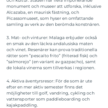
och kultur. Staden har flera imponerande
monument och museer att utforska, inklusive
Alcazaba, en maurisk fästning, och
Picassomuseet, som hyser en omfattande
samling av verk av den berömda konstnären.
3. Mat- och vinturer: Malaga erbjuder också
en smak av den läckra andalusiska maten
och vinet. Resenärer kan prova traditionella
rätter som ”pescaíto frito” (friterad fisk) och
”salmorejo” (en variant av gazpacho), samt
de lokala vinerna som tillverkas i regionen.
4. Aktiva äventyrsresor: För de som är ute
efter en mer aktiv semester finns det
möjligheter till golf, vandring, cykling och
vattensporter som paddleboarding och
kajakpaddling.