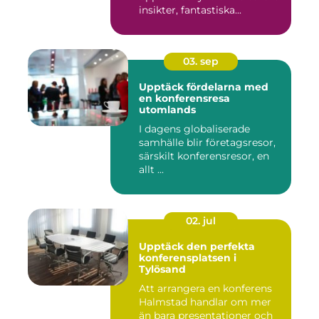
insikter, fantastiska...
03. sep
Upptäck fördelarna med
en konferensresa
utomlands
I dagens globaliserade
samhälle blir företagsresor,
särskilt konferensresor, en
allt ...
02. jul
Upptäck den perfekta
konferensplatsen i
Tylösand
Att arrangera en konferens
Halmstad handlar om mer
än bara presentationer och