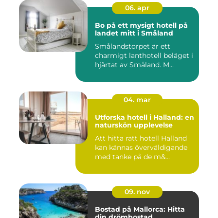
06. apr
Bo på ett mysigt hotell på
landet mitt i Småland
Smålandstorpet är ett
charmigt lanthotell beläget i
hjärtat av Småland. M...
04. mar
Utforska hotell i Halland: en
naturskön upplevelse
Att hitta rätt hotell Halland
kan kännas överväldigande
med tanke på de m&...
09. nov
Bostad på Mallorca: Hitta
din drömbostad