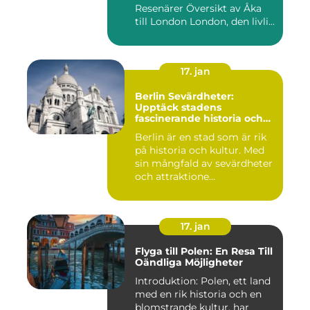
Resenärer Översikt av Åka
till London London, den livli...
17. jan
Berlin Sevärdheter:
Upptäck stadens
fascinerande historia och
mångfald
Berlin är en stad som är rik
på historia och kultur. Med
sin mångfald av sevärdheter
och attraktione...
17. jan
Flyga till Polen: En Resa Till
Oändliga Möjligheter
Introduktion: Polen, ett land
med en rik historia och en
blomstrande kultur, har