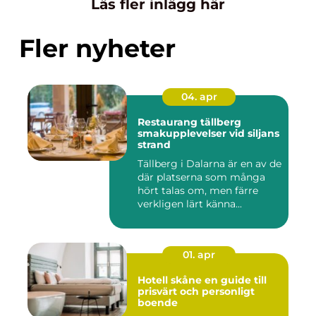
Läs fler inlägg här
Fler nyheter
04. apr
Restaurang tällberg
smakupplevelser vid siljans
strand
Tällberg i Dalarna är en av de
där platserna som många
hört talas om, men färre
verkligen lärt känna...
01. apr
Hotell skåne en guide till
prisvärt och personligt
boende