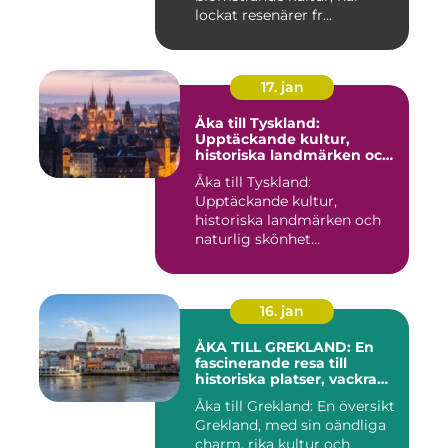
lockat resenärer fr...
17. jan
Åka till Tyskland:
Upptäckande kultur,
historiska landmärken och
naturlig skönhet
Åka till Tyskland:
Upptäckande kultur,
historiska landmärken och
naturlig skönhet
Introduktion: När...
16. jan
ÅKA TILL GREKLAND: En
fascinerande resa till
historiska platser, vackra
stränder och lockande
Åka till Grekland: En översikt
kulturer
Grekland, med sin oändliga
charm, rika kultur och