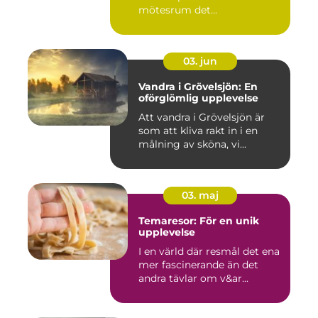
mötesrum det...
03. jun
Vandra i Grövelsjön: En
oförglömlig upplevelse
Att vandra i Grövelsjön är
som att kliva rakt in i en
målning av sköna, vi...
03. maj
Temaresor: För en unik
upplevelse
I en värld där resmål det ena
mer fascinerande än det
andra tävlar om v&ar...