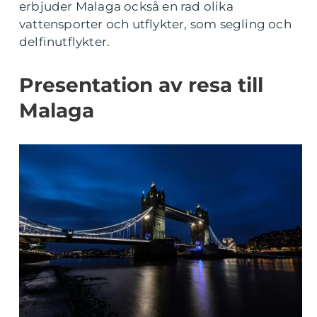
erbjuder Malaga också en rad olika
vattensporter och utflykter, som segling och
delfinutflykter.
Presentation av resa till
Malaga