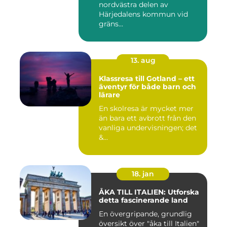
nordvästra delen av
Härjedalens kommun vid
gräns...
13. aug
Klassresa till Gotland – ett
äventyr för både barn och
lärare
En skolresa är mycket mer
än bara ett avbrott från den
vanliga undervisningen; det
&...
18. jan
ÅKA TILL ITALIEN: Utforska
detta fascinerande land
En övergripande, grundlig
översikt över "åka till Italien"