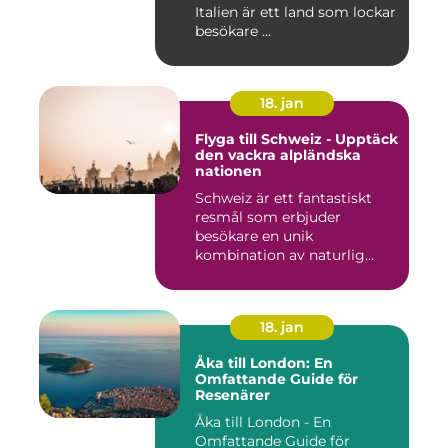
Italien är ett land som lockar
besökare ...
18. jan
Flyga till Schweiz - Upptäck
den vackra alpländska
nationen
Schweiz är ett fantastiskt
resmål som erbjuder
besökare en unik
kombination av naturlig
skönhet, his...
18. jan
Åka till London: En
Omfattande Guide för
Resenärer
Åka till London - En
Omfattande Guide för