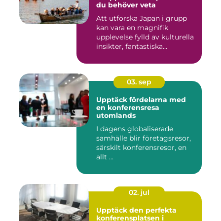
du behöver veta
Att utforska Japan i grupp
kan vara en magnifik
upplevelse fylld av kulturella
insikter, fantastiska...
03. sep
Upptäck fördelarna med
en konferensresa
utomlands
I dagens globaliserade
samhälle blir företagsresor,
särskilt konferensresor, en
allt ...
02. jul
Upptäck den perfekta
konferensplatsen i