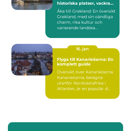
historiska platser, vackra
stränder och lockande
Åka till Grekland: En översikt
kulturer
Grekland, med sin oändliga
charm, rika kultur och
varierande landska...
16. jan
Flyga till Kanarieöarna: En
komplett guide
Översikt över Kanarieöarna
Kanarieöarna, belägna
utanför Nordvästafrika i
Atlanten, är en populär d...