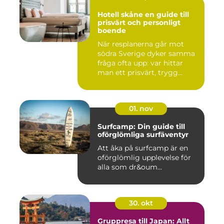
Hotell skåne en guide till
prisvärt och personligt
boende
När resplanerna går mot
södra Sverige dyker samma
fråga ofta upp: var hittar
man ett prisvärt, trygg...
01. nov
Surfcamp: Din guide till
oförglömliga surfäventyr
Att åka på surfcamp är en
oförglömlig upplevelse för
alla som dr&oum...
30. okt
Gruppresa till Japan: Allt