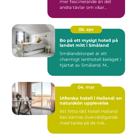
mer fascinerande än det
andra tävlar om v&ar...
06. apr
Bo på ett mysigt hotell på
landet mitt i Småland
Smålandstorpet är ett
charmigt lanthotell beläget i
hjärtat av Småland. M...
04. mar
Utforska hotell i Halland: en
naturskön upplevelse
Att hitta rätt hotell Halland
kan kännas överväldigande
med tanke på de m&...