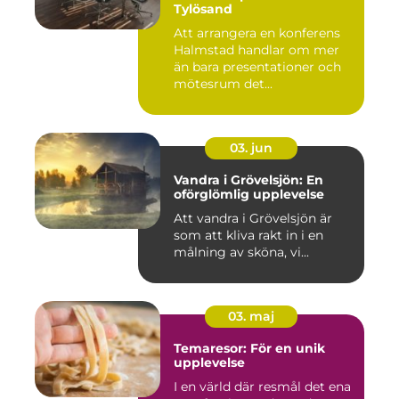
Tylösand
Att arrangera en konferens
Halmstad handlar om mer
än bara presentationer och
mötesrum det...
03. jun
Vandra i Grövelsjön: En
oförglömlig upplevelse
Att vandra i Grövelsjön är
som att kliva rakt in i en
målning av sköna, vi...
03. maj
Temaresor: För en unik
upplevelse
I en värld där resmål det ena