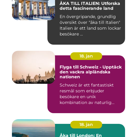
ÅKA TILL ITALIEN: Utforska
detta fascinerande land
En övergripande, grundlig
översikt över "åka till Italien"
Italien är ett land som lockar
besökare ...
18. jan
Flyga till Schweiz - Upptäck
den vackra alpländska
nationen
Schweiz är ett fantastiskt
resmål som erbjuder
besökare en unik
kombination av naturlig
skönhet, his...
18. jan
Åka till London: En