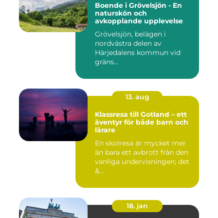
Boende i Grövelsjön - En
naturskön och
avkopplande upplevelse
Grövelsjön, belägen i
nordvästra delen av
Härjedalens kommun vid
gräns...
13. aug
Klassresa till Gotland – ett
äventyr för både barn och
lärare
En skolresa är mycket mer
än bara ett avbrott från den
vanliga undervisningen; det
&...
18. jan