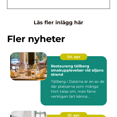
Läs fler inlägg här
Fler nyheter
04. apr
Restaurang tällberg
smakupplevelser vid siljans
strand
Tällberg i Dalarna är en av de
där platserna som många
hört talas om, men färre
verkligen lärt känna...
01. apr