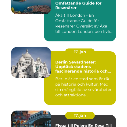
Omfattande Guide för
Resenärer
Åka till London - En
Omfattande Guide för
Resenärer Översikt av Åka
till London London, den livli...
17. jan
Berlin Sevärdheter:
Upptäck stadens
fascinerande historia och
mångfald
Berlin är en stad som är rik
på historia och kultur. Med
sin mångfald av sevärdheter
och attraktione...
17. jan
Flyga till Polen: En Resa Till