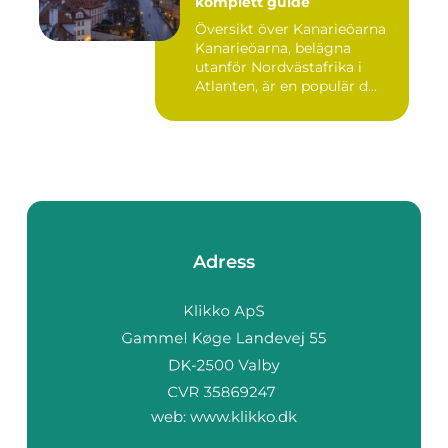
komplett guide
Översikt över Kanarieöarna
Kanarieöarna, belägna
utanför Nordvästafrika i
Atlanten, är en populär d...
Adress
web:
www.klikko.dk