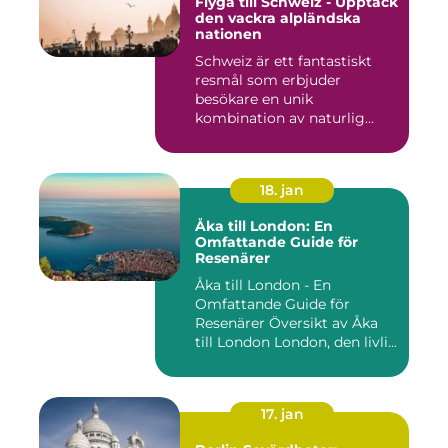
Flyga till Schweiz - Upptäck
den vackra alpländska
nationen
Schweiz är ett fantastiskt
resmål som erbjuder
besökare en unik
kombination av naturlig
skönhet, his...
18. jan
Åka till London: En
Omfattande Guide för
Resenärer
Åka till London - En
Omfattande Guide för
Resenärer Översikt av Åka
till London London, den livli...
17. jan