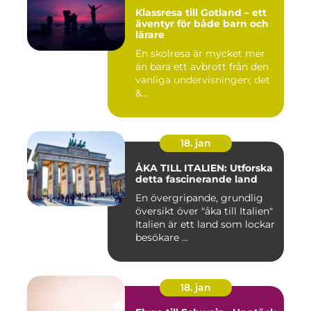
Klassresa till Gotland – ett
äventyr för både barn och
lärare
En skolresa är mycket mer
än bara ett avbrott från den
vanliga undervisningen; det
&...
18. jan
ÅKA TILL ITALIEN: Utforska
detta fascinerande land
En övergripande, grundlig
översikt över "åka till Italien"
Italien är ett land som lockar
besökare ...
18. jan