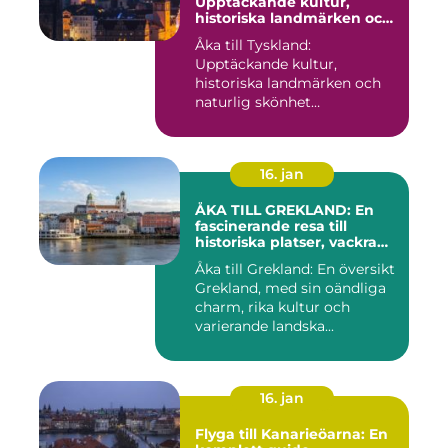
Upptäckande kultur,
historiska landmärken och
naturlig skönhet
Åka till Tyskland:
Upptäckande kultur,
historiska landmärken och
naturlig skönhet
Introduktion: När...
16. jan
ÅKA TILL GREKLAND: En
fascinerande resa till
historiska platser, vackra
stränder och lockande
Åka till Grekland: En översikt
kulturer
Grekland, med sin oändliga
charm, rika kultur och
varierande landska...
16. jan
Flyga till Kanarieöarna: En