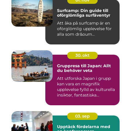
01. nov
Surfcamp: Din guide till
oförglömliga surfäventyr
Att åka på surfcamp är en
oförglömlig upplevelse för
alla som dr&oum...
30. okt
Gruppresa till Japan: Allt
du behöver veta
Att utforska Japan i grupp
kan vara en magnifik
upplevelse fylld av kulturella
insikter, fantastiska...
03. sep
Upptäck fördelarna med