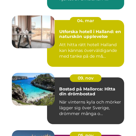
04. mar
Utforska hotell i Halland: en
naturskön upplevelse
Att hitta rätt hotell Halland
kan kännas överväldigande
med tanke på de m&...
09. nov
Bostad på Mallorca: Hitta
din drömbostad
När vinterns kyla och mörker
lägger sig över Sverige,
drömmer många o...
05. nov