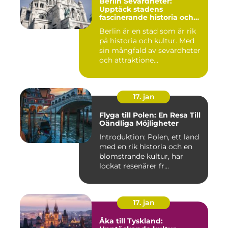
Berlin Sevärdheter:
Upptäck stadens
fascinerande historia och
mångfald
Berlin är en stad som är rik
på historia och kultur. Med
sin mångfald av sevärdheter
och attraktione...
17. jan
Flyga till Polen: En Resa Till
Oändliga Möjligheter
Introduktion: Polen, ett land
med en rik historia och en
blomstrande kultur, har
lockat resenärer fr...
17. jan
Åka till Tyskland: