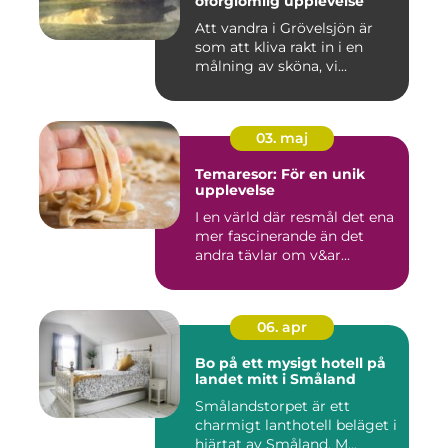
oförglömlig upplevelse
Att vandra i Grövelsjön är
som att kliva rakt in i en
målning av sköna, vi...
03. maj
Temaresor: För en unik
upplevelse
I en värld där resmål det ena
mer fascinerande än det
andra tävlar om v&ar...
06. apr
Bo på ett mysigt hotell på
landet mitt i Småland
Smålandstorpet är ett
charmigt lanthotell beläget i
hjärtat av Småland. M...