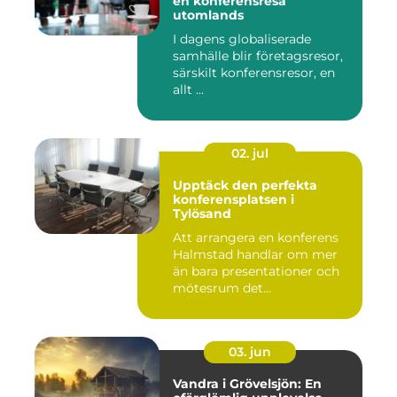
en konferensresa
utomlands
I dagens globaliserade
samhälle blir företagsresor,
särskilt konferensresor, en
allt ...
02. jul
Upptäck den perfekta
konferensplatsen i
Tylösand
Att arrangera en konferens
Halmstad handlar om mer
än bara presentationer och
mötesrum det...
03. jun
Vandra i Grövelsjön: En