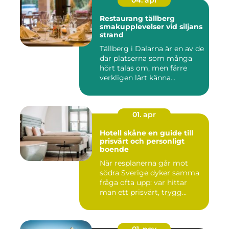
04. apr
Restaurang tällberg
smakupplevelser vid siljans
strand
Tällberg i Dalarna är en av de
där platserna som många
hört talas om, men färre
verkligen lärt känna...
01. apr
Hotell skåne en guide till
prisvärt och personligt
boende
När resplanerna går mot
södra Sverige dyker samma
fråga ofta upp: var hittar
man ett prisvärt, trygg...