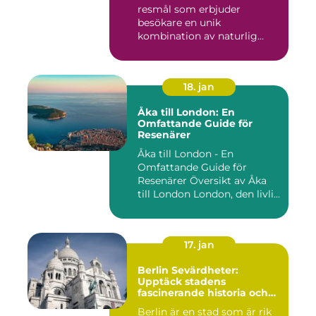
resmål som erbjuder
besökare en unik
kombination av naturlig
skönhet, his...
18. jan
Åka till London: En
Omfattande Guide för
Resenärer
Åka till London - En
Omfattande Guide för
Resenärer Översikt av Åka
till London London, den livli...
17. jan
Berlin Sevärdheter:
Upptäck stadens
fascinerande historia och
mångfald
Berlin är en stad som är rik