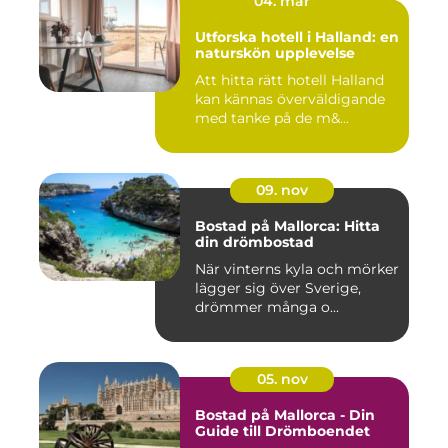
04. mar
Utforska hotell i Halland: en
naturskön upplevelse
Att hitta rätt hotell Halland
kan kännas överväldigande
med tanke på de m&...
09. nov
Bostad på Mallorca: Hitta
din drömbostad
När vinterns kyla och mörker
lägger sig över Sverige,
drömmer många o...
05. nov
Bostad på Mallorca - Din
Guide till Drömboendet