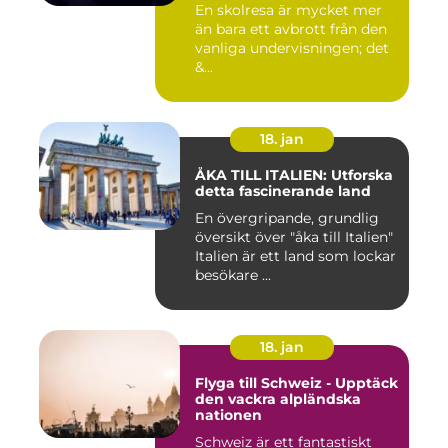
En skolresa är mycket mer
än bara ett avbrott från den
vanliga undervisningen; det
&...
18. jan
ÅKA TILL ITALIEN: Utforska
detta fascinerande land
En övergripande, grundlig
översikt över "åka till Italien"
Italien är ett land som lockar
besökare ...
18. jan
Flyga till Schweiz - Upptäck
den vackra alpländska
nationen
Schweiz är ett fantastiskt