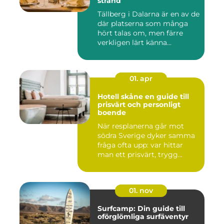
strand
Tällberg i Dalarna är en av de
där platserna som många
hört talas om, men färre
verkligen lärt känna...
01. apr
Hotell skåne en guide till
prisvärt och personligt
boende
När resplanerna går mot
södra Sverige dyker samma
fråga ofta upp: var hittar
man ett prisvärt, trygg...
01. nov
Surfcamp: Din guide till
oförglömliga surfäventyr