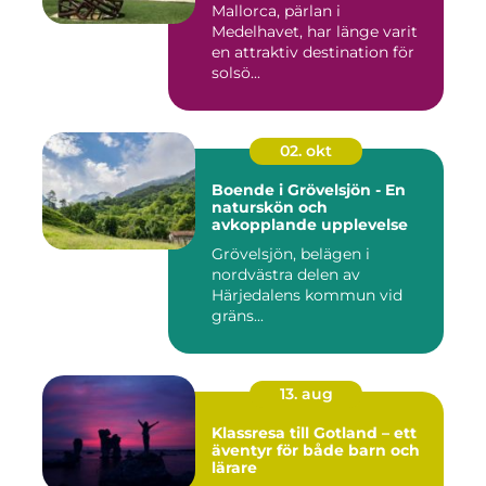
Mallorca, pärlan i
Medelhavet, har länge varit
en attraktiv destination för
solsö...
02. okt
Boende i Grövelsjön - En
naturskön och
avkopplande upplevelse
Grövelsjön, belägen i
nordvästra delen av
Härjedalens kommun vid
gräns...
13. aug
Klassresa till Gotland – ett
äventyr för både barn och
lärare