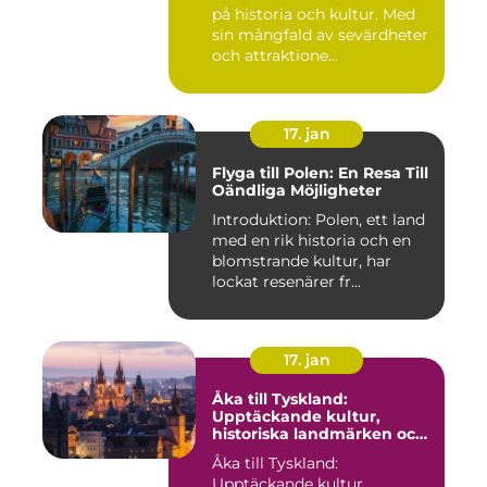
på historia och kultur. Med
sin mångfald av sevärdheter
och attraktione...
17. jan
Flyga till Polen: En Resa Till
Oändliga Möjligheter
Introduktion: Polen, ett land
med en rik historia och en
blomstrande kultur, har
lockat resenärer fr...
17. jan
Åka till Tyskland:
Upptäckande kultur,
historiska landmärken och
naturlig skönhet
Åka till Tyskland:
Upptäckande kultur,