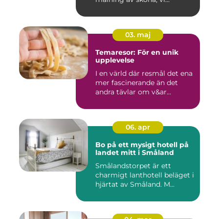
03. maj
Temaresor: För en unik
upplevelse
I en värld där resmål det ena
mer fascinerande än det
andra tävlar om v&ar...
06. apr
Bo på ett mysigt hotell på
landet mitt i Småland
Smålandstorpet är ett
charmigt lanthotell beläget i
hjärtat av Småland. M...