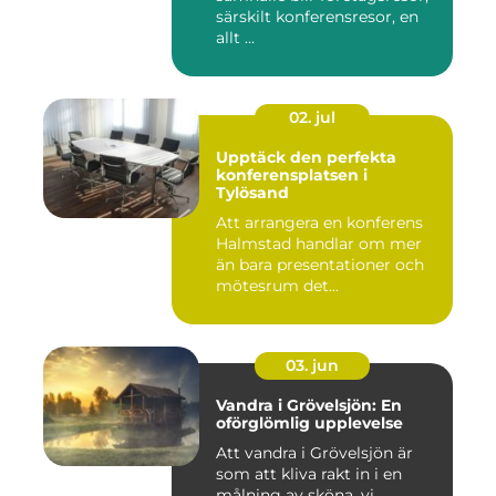
särskilt konferensresor, en
allt ...
02. jul
Upptäck den perfekta
konferensplatsen i
Tylösand
Att arrangera en konferens
Halmstad handlar om mer
än bara presentationer och
mötesrum det...
03. jun
Vandra i Grövelsjön: En
oförglömlig upplevelse
Att vandra i Grövelsjön är
som att kliva rakt in i en
målning av sköna, vi...