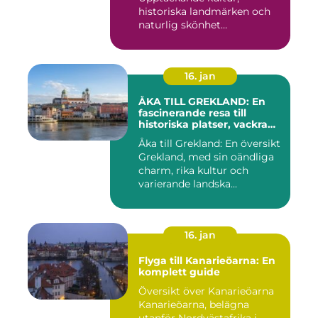
historiska landmärken och
naturlig skönhet
Introduktion: När...
16. jan
ÅKA TILL GREKLAND: En
fascinerande resa till
historiska platser, vackra
stränder och lockande
Åka till Grekland: En översikt
kulturer
Grekland, med sin oändliga
charm, rika kultur och
varierande landska...
16. jan
Flyga till Kanarieöarna: En
komplett guide
Översikt över Kanarieöarna
Kanarieöarna, belägna
utanför Nordvästafrika i