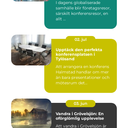
I dagens globaliserade
samhälle blir företagsresor,
särskilt konferensresor, en
allt ...
02. jul
Upptäck den perfekta
konferensplatsen i
Tylösand
Att arrangera en konferens
Halmstad handlar om mer
än bara presentationer och
mötesrum det...
03. jun
Vandra i Grövelsjön: En
oförglömlig upplevelse
Att vandra i Grövelsjön är