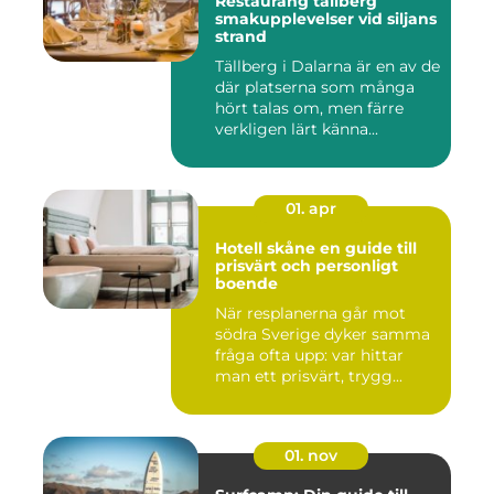
Restaurang tällberg
smakupplevelser vid siljans
strand
Tällberg i Dalarna är en av de
där platserna som många
hört talas om, men färre
verkligen lärt känna...
01. apr
Hotell skåne en guide till
prisvärt och personligt
boende
När resplanerna går mot
södra Sverige dyker samma
fråga ofta upp: var hittar
man ett prisvärt, trygg...
01. nov