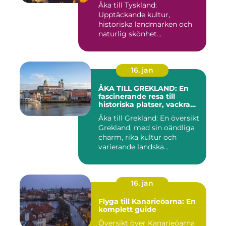
Åka till Tyskland:
Upptäckande kultur,
historiska landmärken och
naturlig skönhet
Introduktion: När...
16. jan
ÅKA TILL GREKLAND: En
fascinerande resa till
historiska platser, vackra
stränder och lockande
Åka till Grekland: En översikt
kulturer
Grekland, med sin oändliga
charm, rika kultur och
varierande landska...
16. jan
Flyga till Kanarieöarna: En
komplett guide
Översikt över Kanarieöarna