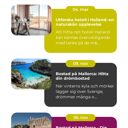
04. mar
Utforska hotell i Halland: en
naturskön upplevelse
Att hitta rätt hotell Halland
kan kännas överväldigande
med tanke på de m&...
09. nov
Bostad på Mallorca: Hitta
din drömbostad
När vinterns kyla och mörker
lägger sig över Sverige,
drömmer många o...
05. nov
Bostad på Mallorca - Din