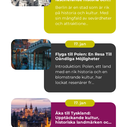
mångfald
Berlin är en stad som är rik
på historia och kultur. Med
sin mångfald av sevärdheter
och attraktione...
17. jan
Flyga till Polen: En Resa Till
Oändliga Möjligheter
Introduktion: Polen, ett land
med en rik historia och en
blomstrande kultur, har
lockat resenärer fr...
17. jan
Åka till Tyskland:
Upptäckande kultur,
historiska landmärken och
naturlig skönhet