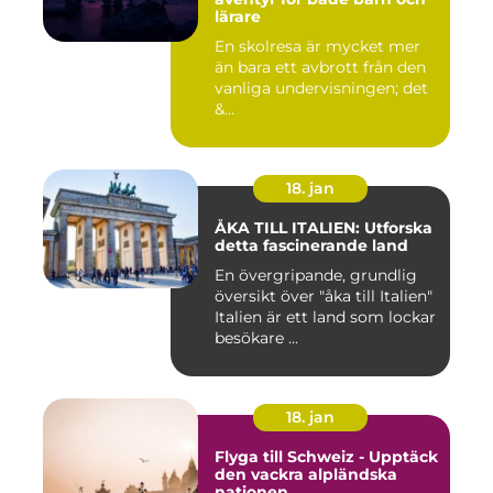
lärare
En skolresa är mycket mer
än bara ett avbrott från den
vanliga undervisningen; det
&...
18. jan
ÅKA TILL ITALIEN: Utforska
detta fascinerande land
En övergripande, grundlig
översikt över "åka till Italien"
Italien är ett land som lockar
besökare ...
18. jan
Flyga till Schweiz - Upptäck
den vackra alpländska
nationen