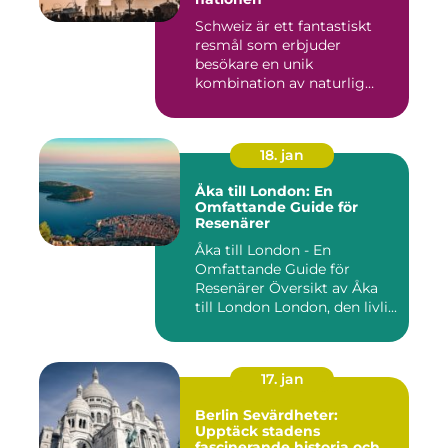
Schweiz är ett fantastiskt
resmål som erbjuder
besökare en unik
kombination av naturlig
skönhet, his...
18. jan
Åka till London: En
Omfattande Guide för
Resenärer
Åka till London - En
Omfattande Guide för
Resenärer Översikt av Åka
till London London, den livli...
17. jan
Berlin Sevärdheter:
Upptäck stadens
fascinerande historia och