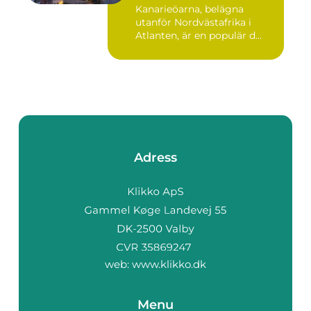
Kanarieöarna, belägna
utanför Nordvästafrika i
Atlanten, är en populär d...
Adress
web:
www.klikko.dk
Menu