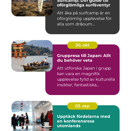
Surfcamp: Din guide till
oförglömliga surfäventyr
Att åka på surfcamp är en
oförglömlig upplevelse för
alla som dr&oum...
30. okt
Gruppresa till Japan: Allt
du behöver veta
Att utforska Japan i grupp
kan vara en magnifik
upplevelse fylld av kulturella
insikter, fantastiska...
03. sep
Upptäck fördelarna med
en konferensresa
utomlands