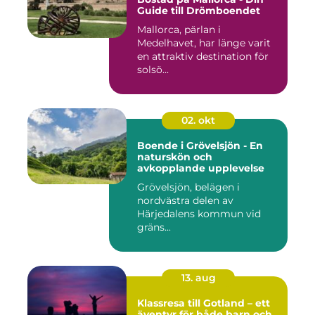
Guide till Drömboendet
Mallorca, pärlan i
Medelhavet, har länge varit
en attraktiv destination för
solsö...
02. okt
Boende i Grövelsjön - En
naturskön och
avkopplande upplevelse
Grövelsjön, belägen i
nordvästra delen av
Härjedalens kommun vid
gräns...
13. aug
Klassresa till Gotland – ett
äventyr för både barn och