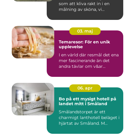
som att kliva rakt in i en
målning av sköna, vi...
03. maj
Temaresor: För en unik
upplevelse
I en värld där resmål det ena
mer fascinerande än det
andra tävlar om v&ar...
06. apr
Bo på ett mysigt hotell på
landet mitt i Småland
Smålandstorpet är ett
charmigt lanthotell beläget i
hjärtat av Småland. M...