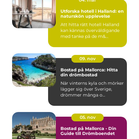
Utforska hotell i Halland: en
naturskön upplevelse
Att hitta rätt hotell Halland
kan kännas överväldigande
med tanke på de m&...
09. nov
Bostad på Mallorca: Hitta
din drömbostad
När vinterns kyla och mörker
lägger sig över Sverige,
drömmer många o...
05. nov
Bostad på Mallorca - Din
Guide till Drömboendet