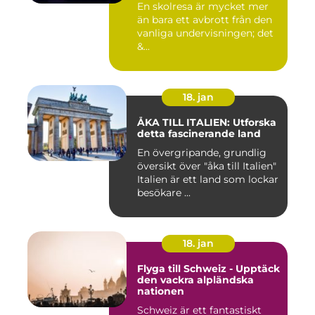
En skolresa är mycket mer
än bara ett avbrott från den
vanliga undervisningen; det
&...
18. jan
ÅKA TILL ITALIEN: Utforska
detta fascinerande land
En övergripande, grundlig
översikt över "åka till Italien"
Italien är ett land som lockar
besökare ...
18. jan
Flyga till Schweiz - Upptäck
den vackra alpländska
nationen
Schweiz är ett fantastiskt