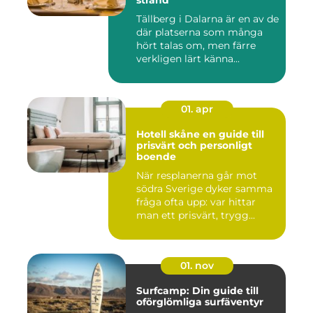
Tällberg i Dalarna är en av de
där platserna som många
hört talas om, men färre
verkligen lärt känna...
01. apr
Hotell skåne en guide till
prisvärt och personligt
boende
När resplanerna går mot
södra Sverige dyker samma
fråga ofta upp: var hittar
man ett prisvärt, trygg...
01. nov
Surfcamp: Din guide till
oförglömliga surfäventyr