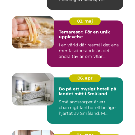
03. maj
Temaresor: För en unik
upplevelse
I en värld där resmål det ena
mer fascinerande än det
andra tävlar om v&ar...
06. apr
Bo på ett mysigt hotell på
landet mitt i Småland
Smålandstorpet är ett
charmigt lanthotell beläget i
hjärtat av Småland. M...
04. mar