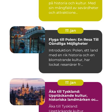
på historia och kultur. Med
sin mångfald av sevärdheter
och attraktione...
17. jan
Flyga till Polen: En Resa Till
Oändliga Möjligheter
Introduktion: Polen, ett land
med en rik historia och en
blomstrande kultur, har
lockat resenärer fr...
17. jan
Åka till Tyskland:
Upptäckande kultur,
historiska landmärken och
naturlig skönhet
Åka till Tyskland:
Upptäckande kultur,