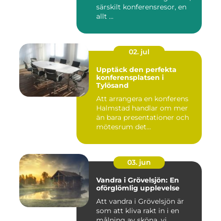
särskilt konferensresor, en
allt ...
02. jul
Upptäck den perfekta
konferensplatsen i
Tylösand
Att arrangera en konferens
Halmstad handlar om mer
än bara presentationer och
mötesrum det...
03. jun
Vandra i Grövelsjön: En
oförglömlig upplevelse
Att vandra i Grövelsjön är
som att kliva rakt in i en
målning av sköna, vi...