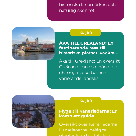
historiska landmärken och
naturlig skönhet
Introduktion: När...
16. jan
ÅKA TILL GREKLAND: En
fascinerande resa till
historiska platser, vackra
stränder och lockande
Åka till Grekland: En översikt
kulturer
Grekland, med sin oändliga
charm, rika kultur och
varierande landska...
16. jan
Flyga till Kanarieöarna: En
komplett guide
Översikt över Kanarieöarna
Kanarieöarna, belägna
utanför Nordvästafrika i