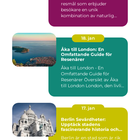
resmål som erbjuder
besökare en unik
kombination av naturlig
skönhet, his...
18. jan
Åka till London: En
Omfattande Guide för
Resenärer
Åka till London - En
Omfattande Guide för
Resenärer Översikt av Åka
till London London, den livli...
17. jan
Berlin Sevärdheter:
Upptäck stadens
fascinerande historia och
mångfald
Berlin är en stad som är rik