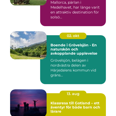
Mallorca, pärlan i
Medelhavet, har länge varit
en attraktiv destination för
solsö...
02. okt
Boende i Grövelsjön - En
naturskön och
avkopplande upplevelse
Grövelsjön, belägen i
nordvästra delen av
Härjedalens kommun vid
gräns...
13. aug
Klassresa till Gotland – ett
äventyr för både barn och
lärare