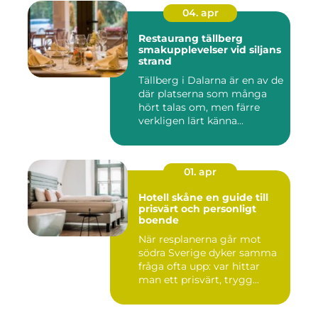
04. apr
Restaurang tällberg
smakupplevelser vid siljans
strand
Tällberg i Dalarna är en av de
där platserna som många
hört talas om, men färre
verkligen lärt känna...
01. apr
Hotell skåne en guide till
prisvärt och personligt
boende
När resplanerna går mot
södra Sverige dyker samma
fråga ofta upp: var hittar
man ett prisvärt, trygg...