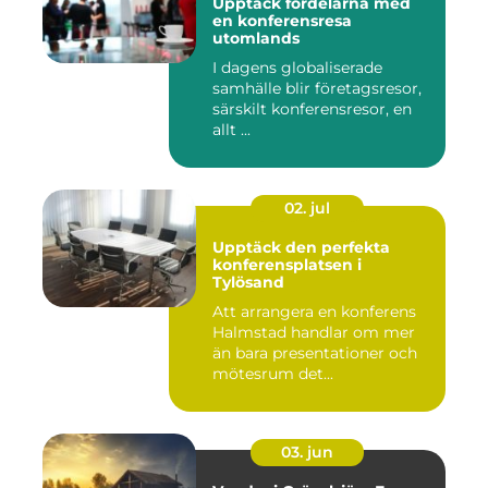
Upptäck fördelarna med
en konferensresa
utomlands
I dagens globaliserade
samhälle blir företagsresor,
särskilt konferensresor, en
allt ...
02. jul
Upptäck den perfekta
konferensplatsen i
Tylösand
Att arrangera en konferens
Halmstad handlar om mer
än bara presentationer och
mötesrum det...
03. jun