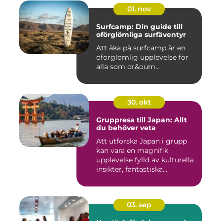
01. nov
Surfcamp: Din guide till
oförglömliga surfäventyr
Att åka på surfcamp är en
oförglömlig upplevelse för
alla som dr&oum...
30. okt
Gruppresa till Japan: Allt
du behöver veta
Att utforska Japan i grupp
kan vara en magnifik
upplevelse fylld av kulturella
insikter, fantastiska...
03. sep