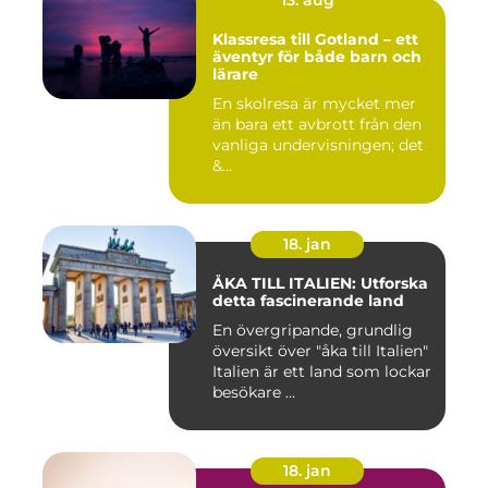
13. aug
Klassresa till Gotland – ett
äventyr för både barn och
lärare
En skolresa är mycket mer
än bara ett avbrott från den
vanliga undervisningen; det
&...
18. jan
ÅKA TILL ITALIEN: Utforska
detta fascinerande land
En övergripande, grundlig
översikt över "åka till Italien"
Italien är ett land som lockar
besökare ...
18. jan