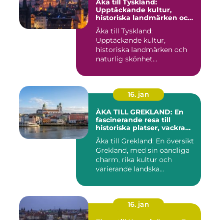
Åka till Tyskland:
Upptäckande kultur,
historiska landmärken och
naturlig skönhet
Åka till Tyskland:
Upptäckande kultur,
historiska landmärken och
naturlig skönhet
Introduktion: När...
16. jan
ÅKA TILL GREKLAND: En
fascinerande resa till
historiska platser, vackra
stränder och lockande
Åka till Grekland: En översikt
kulturer
Grekland, med sin oändliga
charm, rika kultur och
varierande landska...
16. jan