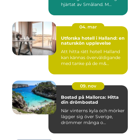
hjärtat av Småland. M...
04. mar
Utforska hotell i Halland: en
naturskön upplevelse
Att hitta rätt hotell Halland
kan kännas överväldigande
med tanke på de m&...
09. nov
Bostad på Mallorca: Hitta
din drömbostad
När vinterns kyla och mörker
lägger sig över Sverige,
drömmer många o...