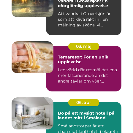
Vandra i Grövelsjön: En
oförglömlig upplevelse
Att vandra i Grövelsjön är
som att kliva rakt in i en
målning av sköna, vi...
03. maj
Temaresor: För en unik
upplevelse
I en värld där resmål det ena
mer fascinerande än det
andra tävlar om v&ar...
06. apr
Bo på ett mysigt hotell på
landet mitt i Småland
Smålandstorpet är ett
charmigt lanthotell beläget i