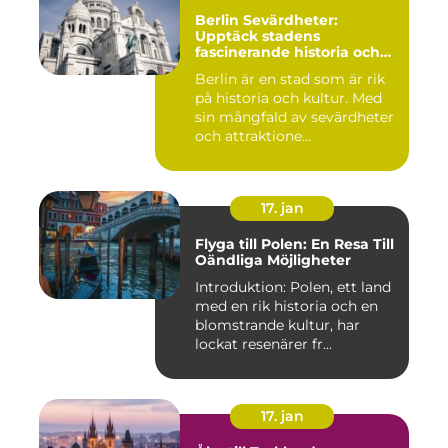
Berlin Sevärdheter:
Upptäck stadens
fascinerande historia och
mångfald
Berlin är en stad som är rik
på historia och kultur. Med
sin mångfald av sevärdheter
och attraktione...
17. jan
Flyga till Polen: En Resa Till
Oändliga Möjligheter
Introduktion: Polen, ett land
med en rik historia och en
blomstrande kultur, har
lockat resenärer fr...
17. jan