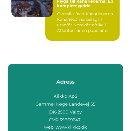
Flyga till Kanarieöarna: En
komplett guide
Översikt över Kanarieöarna
Kanarieöarna, belägna
utanför Nordvästafrika i
Atlanten, är en populär d...
Adress
web:
www.klikko.dk